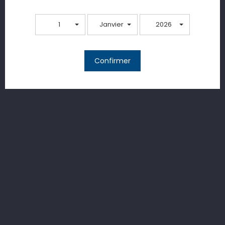
Pietro Pastore
1
Janvier
2026
Confirmer
Comment le servir ?
Caractéristiques techniques
Récompenses & médailles
Avis clients
Le château