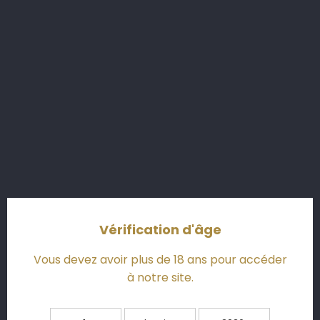
(lundi au vendredi d'octobre à avril)
(mardi au samedi de mai à septembre)
La visite Découverte
Vérification d'âge
Vous devez avoir plus de 18 ans pour accéder
à notre site.