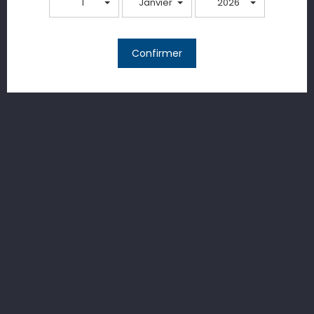
1
Janvier
2026
Confirmer
Poussez les portes de notre domaine et plongez dans un