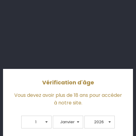
30,00 €
Ajouter au panier

Ajouter comparer
cached
Ajouter
favorite
Vérification d'âge
Points de distinctions
Vous devez avoir plus de 18 ans pour accéder
à notre site.
1
Janvier
2026
Comment le servir ?