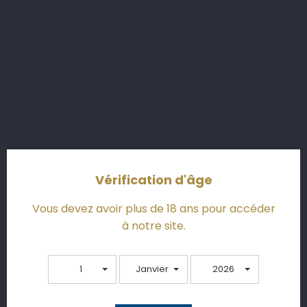
Après une météo capricieuse, et un été chaud,
nous avons pourtant réussi à obtenir un
millésime frais et élégant, très moderne! C'est un
Sauternes à boire dans sa jeunesse.
Vérification d'âge
Or pâle et brillant
Vous devez avoir plus de 18 ans pour accéder
à notre site.
1
Janvier
2026
Le nez est caractérisé par des notes de zestes
d’agrumes mûrs et confits (orange, marmelade,