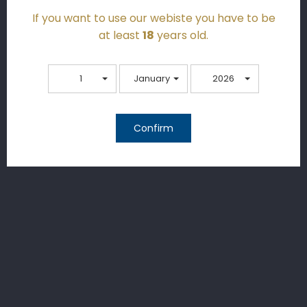
Caractéristiques techniques
If you want to use our webiste you have to be
at least
18
years old.
Récompenses & médailles
Reviews
1
January
2026
Le château
Confirm
Subscribe To Our
Newsletter