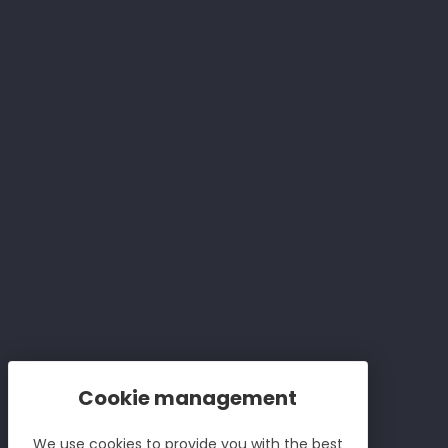
Interdiction de vente de boissons alcoolisées aux
mineurs de moins de 18 ans
la preuve de majorité est exigée au moment de la
vente en ligne.
CODE DE LA SANTÉ PUBLIQUE, ART.L 3342-1 ET L.3353-3
L'abus d'alcool est dangereux pour la santé.
À consommer avec modération.
Réalisation Koredge
Legal notices
GCS
CGU
We use cookies to provide you with the best
Cookies policy