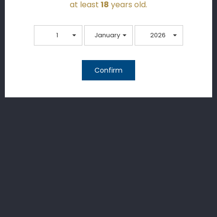
at least
18
years old.
1
January
2026
Confirm
Store Information

Your Account

Products

Our Company
