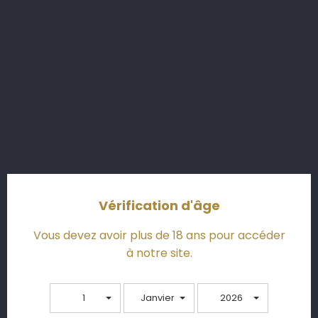
Pour vous offrir un moment encore plus privilégié, la
boutique du château sera désormais ouverte
uniquement sur rendez-vous.
Ce choix reflète notre engagement à vous permettre
de découvrir nos vins dans une ambiance intime et
personnalisée.
Qu’il s’agisse d’une dégustation, de découvrir nos
nouvelles cuvées ou de repartir avec vos bouteilles
préférées. Contactez-nous dès maintenant pour
planifier votre visite :
Vérification d'âge
Par mail : contact@bastorlamontagne.com
Vous devez avoir plus de 18 ans pour accéder
ou par téléphone 0646228534 ou 0556632766
à notre site.
Horaires d’ouverture
1
10h à 13h et 14h à 18h
Janvier
2026